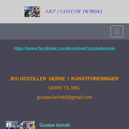
ART / GUSTAW IWINSKI
Toggle
naviga
https://www.facebook.com/kunstnerGustawIwinski
JEG UDSTILLER GERNE I KUNSTFORENINGER
SKRIV TIL MIG
gustaw.iwinski@gmail.com
Gustaw Iwinski