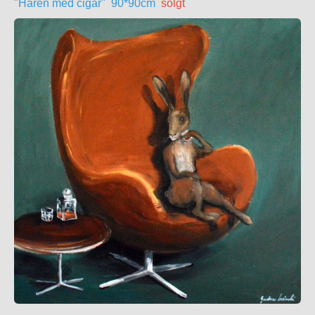
"Haren med cigar" 90*90cm
solgt