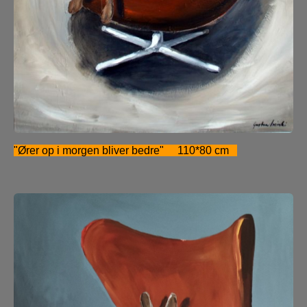
"Ører op i morgen bliver bedre" 110*80 cm