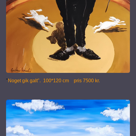
"
Noget gik galt". 100*120 cm pris 7500 kr.