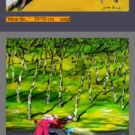
"Mine får..." 70*70 cm solgt