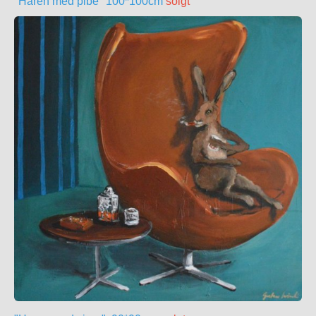
"Haren med pibe" 100*100cm
solgt