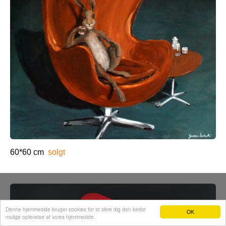
60*60 cm
solgt
Denne hjemmeside bruger cookies for at sikre dig den bedst
OK
mulige oplevelse af vores hjemmeside.
Hjemmeside fra e-hjemmeside.dk